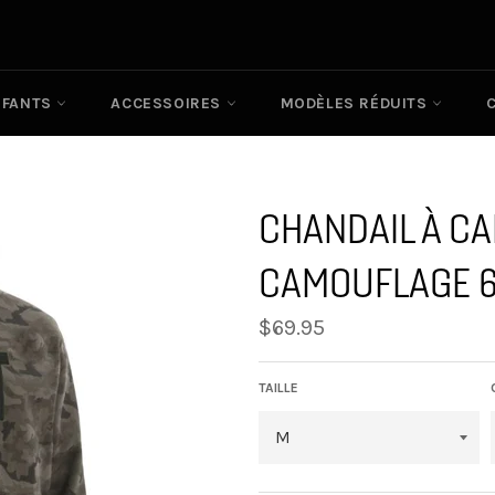
NFANTS
ACCESSOIRES
MODÈLES RÉDUITS
CHANDAIL À C
CAMOUFLAGE 
Prix
$69.95
régulier
TAILLE