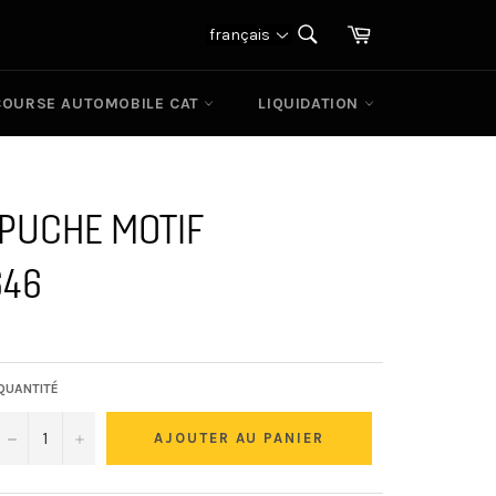
Panier
français
RECHERCHE
Recherche
COURSE AUTOMOBILE CAT
LIQUIDATION
APUCHE MOTIF
646
QUANTITÉ
−
+
AJOUTER AU PANIER