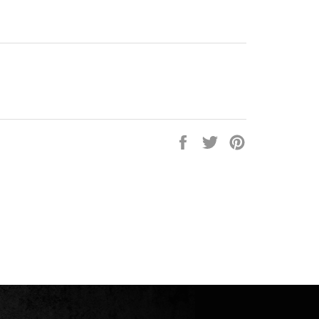
Partager
Tweeter
Épingler
sur
sur
sur
Facebook
Twitter
Pinterest