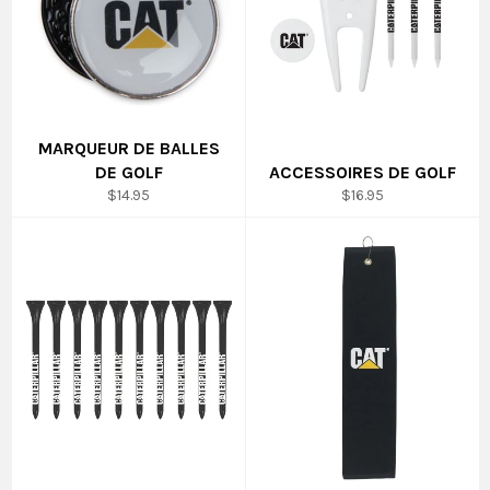
MARQUEUR DE BALLES
DE GOLF
ACCESSOIRES DE GOLF
Prix
Prix
$14.95
$16.95
régulier
régulier