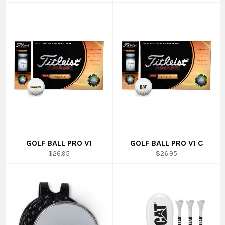
régulier
régulier
GOLF BALL PRO V1
GOLF BALL PRO V1 C
Prix
Prix
$26.95
$26.95
régulier
régulier