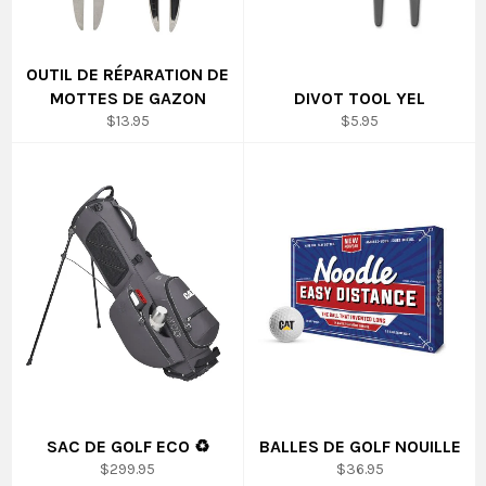
OUTIL DE RÉPARATION DE
MOTTES DE GAZON
DIVOT TOOL YEL
Prix
Prix
$13.95
$5.95
régulier
régulier
SAC DE GOLF ECO ♻
BALLES DE GOLF NOUILLE
Prix
Prix
$299.95
$36.95