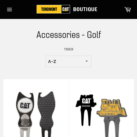
Passer
Pa
au
Navigation
contenu
Accessories - Golf
TRIER