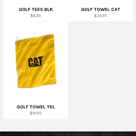
GOLF TEES BLK
GOLF TOWEL CAT
Prix
Prix
$6.95
$24.95
régulier
régulier
GOLF TOWEL YEL
Prix
$14.95
régulier