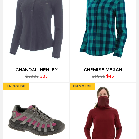
CHANDAIL HENLEY
CHEMISE MEGAN
Prix
Prix
Prix
Prix
$59.95
$35
$59.95
$45
régulier
réduit
régulier
réduit
EN SOLDE
EN SOLDE