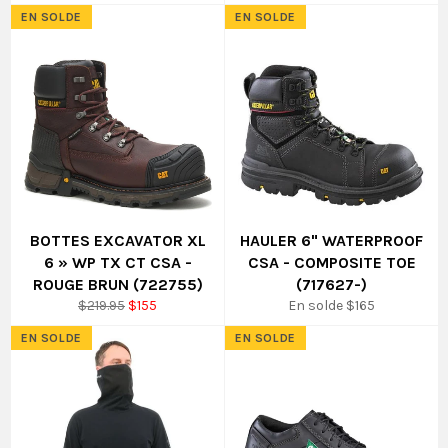
régulier
réduit
régulier
réduit
EN SOLDE
EN SOLDE
BOTTES EXCAVATOR XL
HAULER 6" WATERPROOF
6 » WP TX CT CSA -
CSA - COMPOSITE TOE
ROUGE BRUN (722755)
(717627-)
Prix
Prix
$219.95
$155
En solde $165
régulier
réduit
EN SOLDE
EN SOLDE