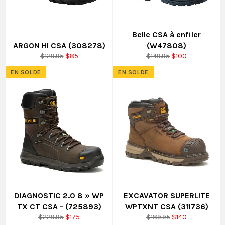
Belle CSA à enfiler
ARGON HI CSA (308278)
(W47808)
Prix
Prix
Prix
Prix
$129.95
$85
$149.95
$100
régulier
réduit
régulier
réduit
EN SOLDE
EN SOLDE
DIAGNOSTIC 2.0 8 » WP
EXCAVATOR SUPERLITE
TX CT CSA - (725893)
WPTXNT CSA (311736)
Prix
Prix
Prix
Prix
$229.95
$175
$189.95
$140