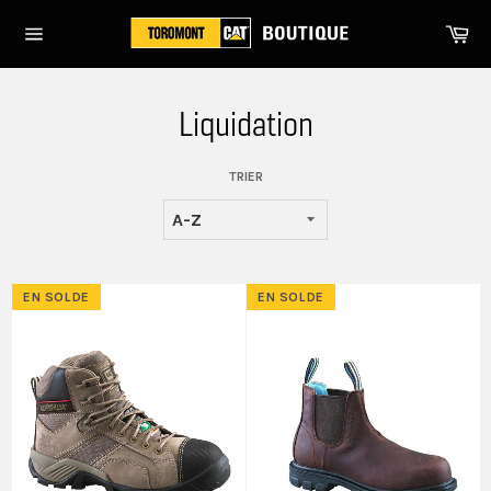
Passer
Pa
au
Navigation
contenu
Liquidation
TRIER
EN SOLDE
EN SOLDE