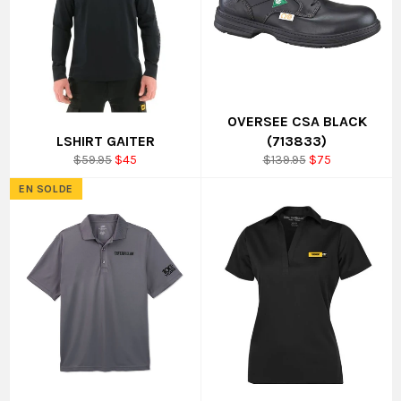
OVERSEE CSA BLACK
LSHIRT GAITER
(713833)
Prix
Prix
Prix
Prix
$59.95
$45
$139.95
$75
régulier
réduit
régulier
réduit
EN SOLDE