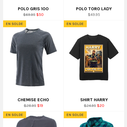
POLO GRIS 100
POLO TORO LADY
Prix
Prix
Prix
$69.95
$50
$49.95
régulier
réduit
régulier
EN SOLDE
EN SOLDE
CHEMISE ECHO
SHIRT HARRY
Prix
Prix
Prix
Prix
$28.95
$19
$24.95
$20
régulier
réduit
régulier
réduit
EN SOLDE
EN SOLDE