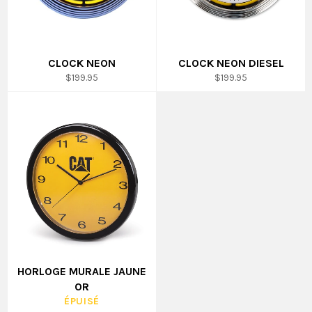
CLOCK NEON
CLOCK NEON DIESEL
Prix
Prix
$199.95
$199.95
régulier
régulier
HORLOGE MURALE JAUNE
OR
ÉPUISÉ