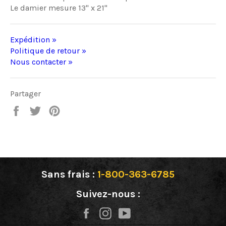
Le damier mesure 13" x 21"
Expédition »
Politique de retour »
Nous contacter »
Partager
Partager
Tweeter
Épingler
sur
sur
sur
Facebook
Twitter
Pinterest
Sans frais :
1-800-363-6785
Suivez-nous :
Facebook
Instagram
YouTube