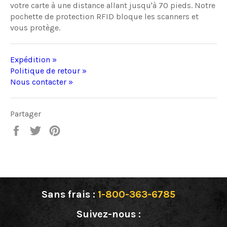
votre carte à une distance allant jusqu'à 70 pieds. Notre
pochette de protection RFID bloque les scanners et
vous protège.
Expédition »
Politique de retour »
Nous contacter »
Partager
Partager
Tweeter
Épingler
sur
sur
sur
Facebook
Twitter
Pinterest
Sans frais :
1-800-363-6785
Suivez-nous :