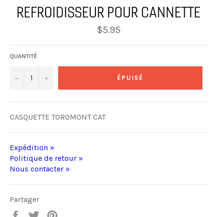
REFROIDISSEUR POUR CANNETTE
Prix
$5.95
régulier
QUANTITÉ
−
+
ÉPUISÉ
CASQUETTE TOROMONT CAT
Expédition »
Politique de retour »
Nous contacter »
Partager
Partager
Tweeter
Épingler