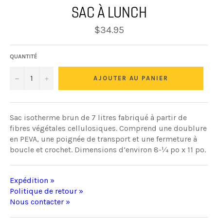
SAC À LUNCH
Prix
$34.95
régulier
QUANTITÉ
−
+
AJOUTER AU PANIER
Sac isotherme brun de 7 litres fabriqué à partir de
fibres végétales cellulosiques. Comprend une doublure
en PEVA, une poignée de transport et une fermeture à
boucle et crochet. Dimensions d’environ 8-¼ po x 11 po.
Expédition »
Politique de retour »
Nous contacter »